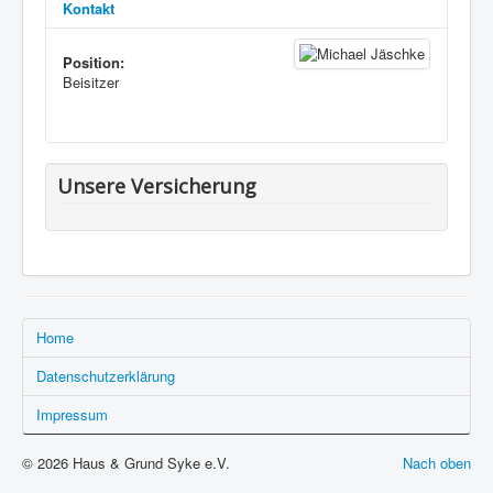
Kontakt
• VORSTAND
Position:
• UNSERE LEISTUNGEN
Beisitzer
• MITGLIED WERDEN
Unsere Versicherung
Home
Datenschutzerklärung
Impressum
© 2026 Haus & Grund Syke e.V.
Nach oben