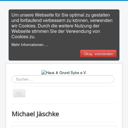
Um unsere Webseite für Sie optimal zu gestalten
und fortlaufend verbessern zu können, verwenden
wir Cookies. Durch die weitere Nutzung der
Webseite stimmen Sie der Verwendung von
Cookies zu.
Mehr Informationen ...
Okay, verstanden
Suchen
...
Navigation
an/aus
HOME
Michael Jäschke
• NEWS
• UNSER VEREIN