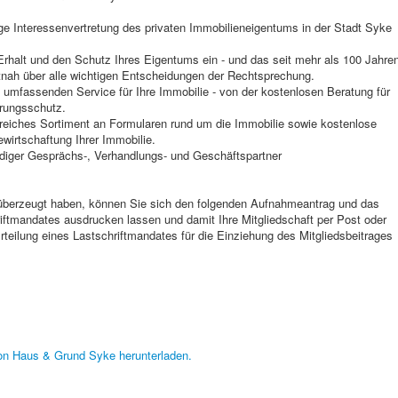
e Interessenvertretung des privaten Immobilieneigentums in der Stadt Syke
n Erhalt und den Schutz Ihres Eigentums ein - und das seit mehr als 100 Jahre
tnah über alle wichtigen Entscheidungen der Rechtsprechung.
 umfassenden Service für Ihre Immobilie - von der kostenlosen Beratung für
erungsschutz.
reiches Sortiment an Formularen rund um die Immobilie sowie kostenlose
ewirtschaftung Ihrer Immobilie.
diger Gesprächs-, Verhandlungs- und Geschäftspartner
 überzeugt haben, können Sie sich den folgenden Aufnahmeantrag und das
iftmandates ausdrucken lassen und damit Ihre Mitgliedschaft per Post oder
teilung eines Lastschriftmandates für die Einziehung des Mitgliedsbeitrages
von Haus & Grund Syke herunterladen.